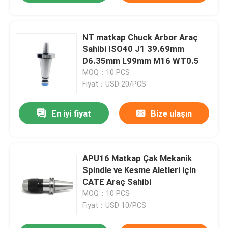
NT matkap Chuck Arbor Araç
Sahibi ISO40 J1 39.69mm
D6.35mm L99mm M16 WT0.5
MOQ：10 PCS
Fiyat：USD 20/PCS
En iyi fiyat
Bize ulaşın
APU16 Matkap Çak Mekanik
Spindle ve Kesme Aletleri için
CATE Araç Sahibi
MOQ：10 PCS
Fiyat：USD 10/PCS