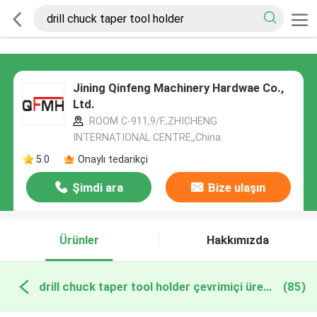
Jining Qinfeng Machinery Hardwae Co.,
Ltd.
ROOM C-911,9/F.,ZHICHENG
INTERNATIONAL CENTRE,,China
5.0
Onaylı tedarikçi
Şimdi ara
Bize ulaşın
Ürünler
Hakkımızda
drill chuck taper tool holder çevrimiçi üretim
(85)