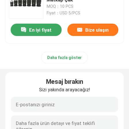
MOQ：10 PCS
Fiyat：USD 5/PCS
NT Takım Tutucu
En iyi fiyat
Bize ulaşın
CATE Takım Tutucu
HSK Takım Tutucu
Daha fazla göster
ER Pens
Mesaj bırakın
Çapraz Anahtar
Sizi yakında arayacağız!
CNC Çekme Saplaması
Döner Merkez