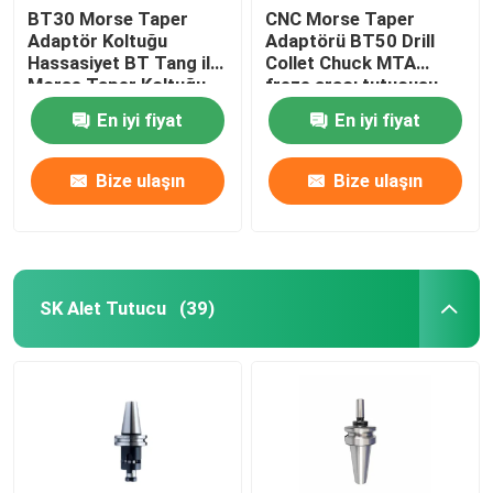
BT30 Morse Taper
CNC Morse Taper
Adaptör Koltuğu
Adaptörü BT50 Drill
Hassasiyet BT Tang ile
Collet Chuck MTA
Morse Taper Koltuğu
freze aracı tutucusu
En iyi fiyat
En iyi fiyat
Bize ulaşın
Bize ulaşın
SK Alet Tutucu
(39)