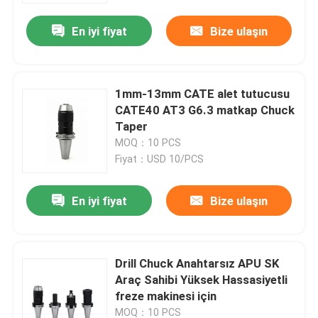
En iyi fiyat
Bize ulaşın
1mm-13mm CATE alet tutucusu
CATE40 AT3 G6.3 matkap Chuck
Taper
MOQ：10 PCS
Fiyat：USD 10/PCS
En iyi fiyat
Bize ulaşın
Ev
Drill Chuck Anahtarsız APU SK
Ürünler
Araç Sahibi Yüksek Hassasiyetli
freze makinesi için
videolar
MOQ：10 PCS