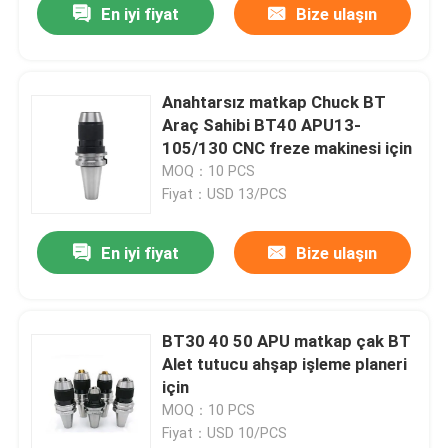
En iyi fiyat
Bize ulaşın
Anahtarsız matkap Chuck BT
Araç Sahibi BT40 APU13-
105/130 CNC freze makinesi için
MOQ：10 PCS
Fiyat：USD 13/PCS
En iyi fiyat
Bize ulaşın
BT30 40 50 APU matkap çak BT
Alet tutucu ahşap işleme planeri
için
MOQ：10 PCS
Fiyat：USD 10/PCS