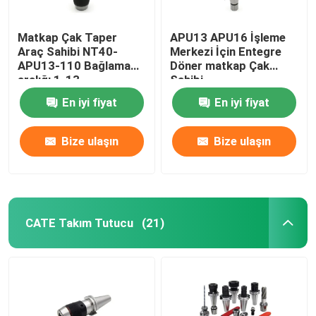
Matkap Çak Taper
APU13 APU16 İşleme
Araç Sahibi NT40-
Merkezi İçin Entegre
APU13-110 Bağlama
Döner matkap Çak
aralığı 1-13
Sahibi
En iyi fiyat
En iyi fiyat
Bize ulaşın
Bize ulaşın
CATE Takım Tutucu
(21)