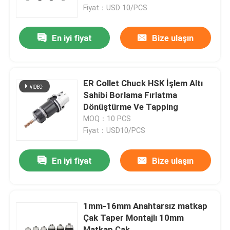
Fiyat：USD 10/PCS
Hakkımızda
En iyi fiyat
Bize ulaşın
Fabrika turu
ER Collet Chuck HSK İşlem Altı
Kalite kontrol
Sahibi Borlama Fırlatma
Dönüştürme Ve Tapping
MOQ：10 PCS
Bize Ulaşın
Fiyat：USD10/PCS
Bir teklif isteği
En iyi fiyat
Bize ulaşın
BT Takım Tutucu
1mm-16mm Anahtarsız matkap
Çak Taper Montajlı 10mm
SK Alet Tutucu
Matkap Çak