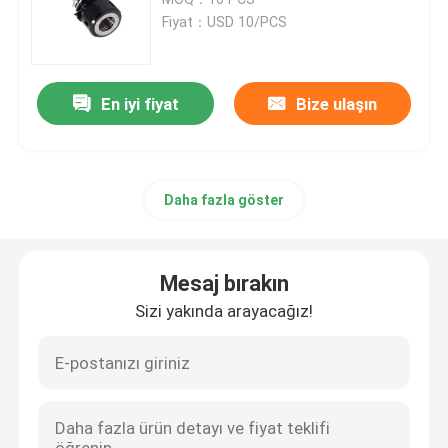
Fiyat：USD 10/PCS
NT Takım Tutucu
En iyi fiyat
Bize ulaşın
CATE Takım Tutucu
HSK Takım Tutucu
Daha fazla göster
ER Pens
Mesaj bırakın
Çapraz Anahtar
Sizi yakında arayacağız!
CNC Çekme Saplaması
Döner Merkez