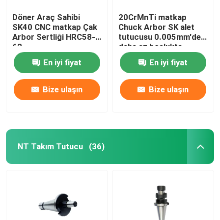
Döner Araç Sahibi
20CrMnTi matkap
SK40 CNC matkap Çak
Chuck Arbor SK alet
Arbor Sertliği HRC58-
tutucusu 0.005mm'den
62
daha az boşlukta
En iyi fiyat
En iyi fiyat
Bize ulaşın
Bize ulaşın
NT Takım Tutucu
(36)