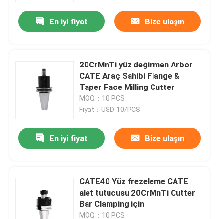
En iyi fiyat
Bize ulaşın
20CrMnTi yüz değirmen Arbor
CATE Araç Sahibi Flange &
Taper Face Milling Cutter
MOQ：10 PCS
Fiyat：USD 10/PCS
En iyi fiyat
Bize ulaşın
Ev
CATE40 Yüz frezeleme CATE
Ürünler
alet tutucusu 20CrMnTi Cutter
Bar Clamping için
videolar
MOQ：10 PCS