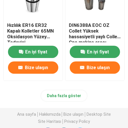
Hızlılık ER16 ER32
DIN6388A EOC OZ
Kapalı Kolletler 65MN
Collet Yüksek
Oksidasyon Yüzey
hassasiyetli yaylı Collet
Tedavisi
Cnc makine aracı
aksesuarları
En iyi fiyat
En iyi fiyat
Bize ulaşın
Bize ulaşın
Daha fazla göster
Ana sayfa
Hakkımızda
Bize ulaşın
Desktop Site
Site Haritası
Privacy Policy