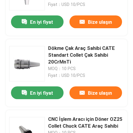
Fiyat：USD 10/PCS
Hakkımızda
En iyi fiyat
Bize ulaşın
Fabrika turu
Dökme Çak Araç Sahibi CATE
Kalite kontrol
Standart Collet Çak Sahibi
20CrMnTi
MOQ：10 PCS
Bize Ulaşın
Fiyat：USD 10/PCS
Bir teklif isteği
En iyi fiyat
Bize ulaşın
BT Takım Tutucu
CNC İşlem Aracı için Döner OZ25
Collet Chuck CATE Araç Sahibi
SK Alet Tutucu
MOQ：10 PCS