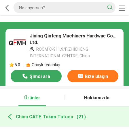
Jining Qinfeng Machinery Hardwae Co.,
Ltd.
ROOM C-911,9/F.,ZHICHENG
INTERNATIONAL CENTRE,,China
5.0
Onaylı tedarikçi
Şimdi ara
Bize ulaşın
Ürünler
Hakkımızda
China CATE Takım Tutucu
(21)