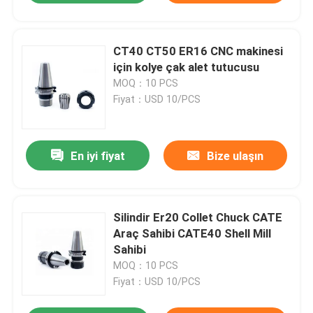
CT40 CT50 ER16 CNC makinesi
için kolye çak alet tutucusu
MOQ：10 PCS
Fiyat：USD 10/PCS
En iyi fiyat
Bize ulaşın
Silindir Er20 Collet Chuck CATE
Araç Sahibi CATE40 Shell Mill
Sahibi
MOQ：10 PCS
Fiyat：USD 10/PCS