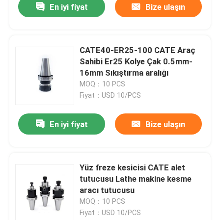
En iyi fiyat
Bize ulaşın
CATE40-ER25-100 CATE Araç
Sahibi Er25 Kolye Çak 0.5mm-
16mm Sıkıştırma aralığı
MOQ：10 PCS
Fiyat：USD 10/PCS
En iyi fiyat
Bize ulaşın
Yüz freze kesicisi CATE alet
tutucusu Lathe makine kesme
aracı tutucusu
MOQ：10 PCS
Fiyat：USD 10/PCS