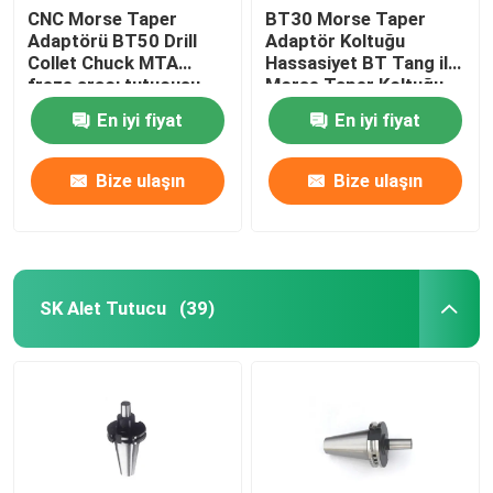
CNC Morse Taper
BT30 Morse Taper
Adaptörü BT50 Drill
Adaptör Koltuğu
Collet Chuck MTA
Hassasiyet BT Tang ile
freze aracı tutucusu
Morse Taper Koltuğu
En iyi fiyat
En iyi fiyat
Bize ulaşın
Bize ulaşın
SK Alet Tutucu
(39)