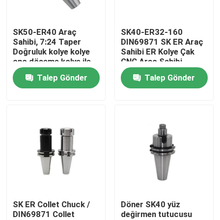
Hakkımızda
SK50-ER40 Araç
SK40-ER32-160
Sahibi, 7:24 Taper
DIN69871 SK ER Araç
Doğruluk kolye kolye
Sahibi ER Kolye Çak
Fabrika turu
cnc döşeme kolye ile
CNC Araç Sahibi
CNC Döner Çak
Talep Gönder
Talep Gönder
Kalite kontrol
Bize Ulaşın
Bir teklif isteği
BT Takım Tutucu
SK ER Collet Chuck /
Döner SK40 yüz
DIN69871 Collet
değirmen tutucusu
SK Alet Tutucu