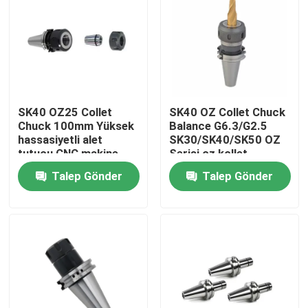
SK40 OZ25 Collet
SK40 OZ Collet Chuck
Chuck 100mm Yüksek
Balance G6.3/G2.5
hassasiyetli alet
SK30/SK40/SK50 OZ
tutucu CNC makine
Serisi oz kollet
aracı
sıkıştırma aracı için
Talep Gönder
Talep Gönder
Ev
Ürünler
videolar