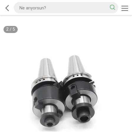
2
/
5